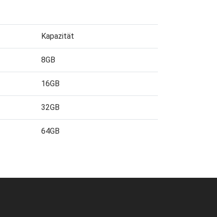
Kapazität
8GB
16GB
32GB
64GB