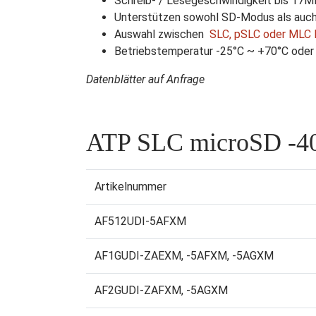
Schreib- / Lesegeschwindigkeit bis 17
Unterstützen sowohl SD-Modus als auc
Auswahl zwischen
SLC, pSLC oder MLC 
Betriebstemperatur -25°C ~ +70°C oder
Datenblätter auf Anfrage
ATP SLC microSD -40
Artikelnummer
AF512UDI-5AFXM
AF1GUDI-ZAEXM, -5AFXM, -5AGXM
AF2GUDI-ZAFXM, -5AGXM