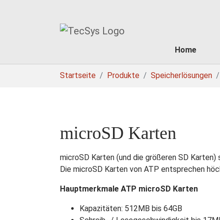
Home
Skip to main content
You are here:
Startseite
Produkte
Speicherlösungen
microSD Karten
microSD Karten (und die größeren SD Karten) 
Die microSD Karten von ATP entsprechen höch
Hauptmerkmale ATP microSD Karten
Kapazitäten: 512MB bis 64GB