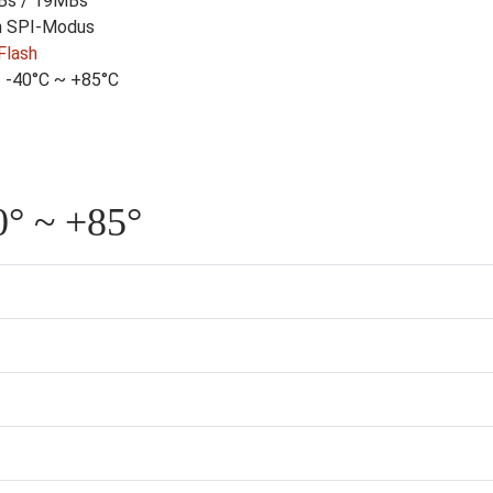
MBs / 19MBs
h SPI-Modus
Flash
 -40°C ~ +85°C
° ~ +85°