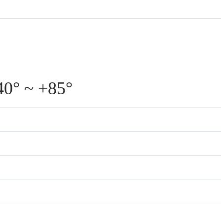
0° ~ +85°