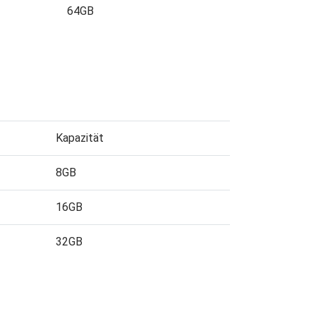
64GB
Kapazität
8GB
16GB
32GB